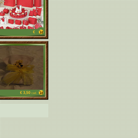
€
€ 3,50
cad.