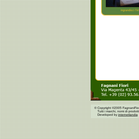
ingrandisci l'
©
Copyright ©2005 FagnaniFiori
Tutti i marchi, nomi di prodott
Developed by
internetlandia